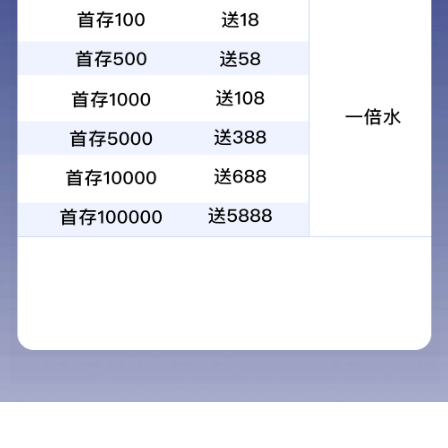
CPS505
CP
汽车内饰护理镀膜
加
220ml
22