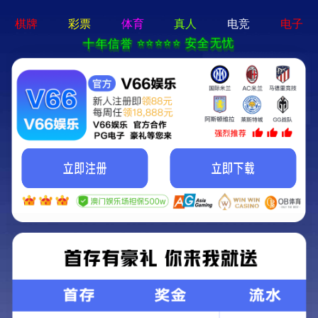
首页
产品信息
化工系列
产品列表
在指定产品类别中选择
化工系列
按编号/名称搜索产品
玻璃用
CNS311D
CP
轮胎镀膜釉
黑
新