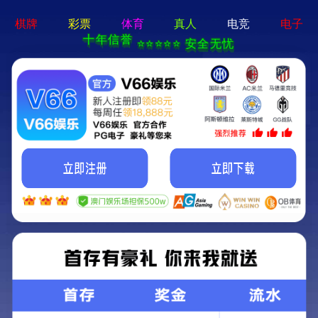
首页
产品信息
收纳品
布制饮料
CSZ85 | 布制饮料架
在指定产品类别中选择
按编号/名称搜索产品